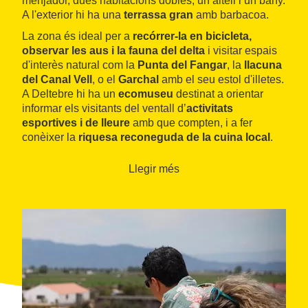
menjador, dues habitacions dobles, un altell i un bany.
A l'exterior hi ha una
terrassa gran
amb barbacoa.
La zona és ideal per a
recórrer-la en bicicleta,
observar les aus i la fauna del delta
i visitar espais
d'interès natural com la
Punta del Fangar
, la
llacuna
del Canal Vell
, o el
Garchal
amb el seu estol d'illetes.
A Deltebre hi ha un
ecomuseu
destinat a orientar
informar els visitants del ventall d’
activitats
esportives i de lleure
amb que compten, i a fer
conèixer la
riquesa reconeguda de la cuina local
.
Llegir més