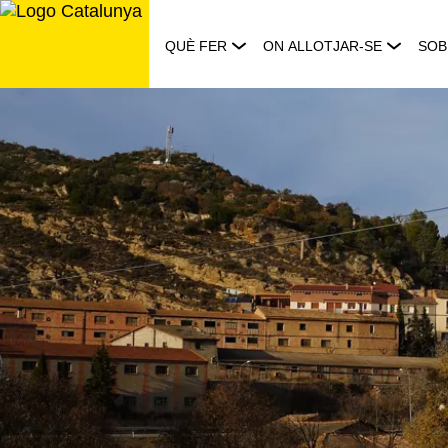
Saltar
al
QUÈ FER
ON ALLOTJAR-SE
SOB
contingut