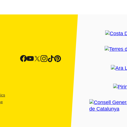
ics
me