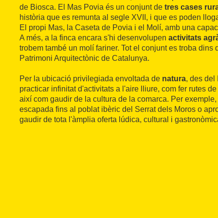
de Biosca. El Mas Povia és un conjunt de
tres cases rur
història que es remunta al segle XVII, i que es poden llo
El propi Mas, la Caseta de Povia i el Molí, amb una capacit
A més, a la finca encara s'hi desenvolupen
activitats agr
trobem també un molí fariner. Tot el conjunt es troba dins d
Patrimoni Arquitectònic de Catalunya.
Per la ubicació privilegiada envoltada de
natura
, des de
practicar infinitat d'activitats a l'aire lliure, com fer rutes d
així com gaudir de la cultura de la comarca. Per exemple,
escapada fins al poblat ibèric del Serrat dels Moros o apr
gaudir de tota l'àmplia oferta lúdica, cultural i gastronòmi