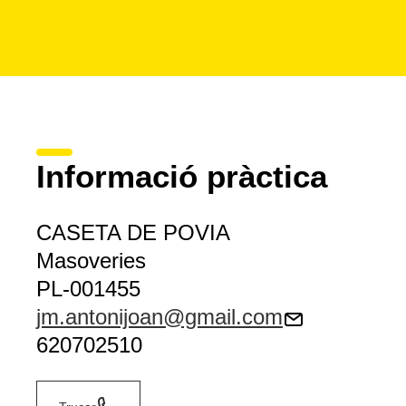
Informació pràctica
CASETA DE POVIA
Masoveries
PL-001455
jm.antonijoan@gmail.com
620702510