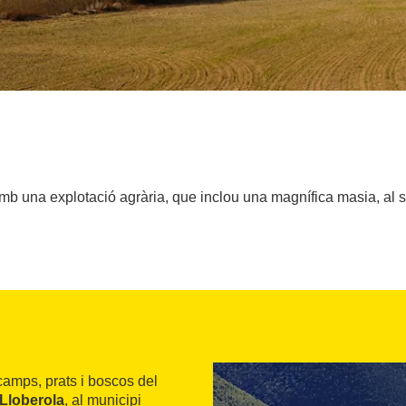
mb una explotació agrària, que inclou una magnífica masia, al 
camps, prats i boscos del
Lloberola
, al municipi