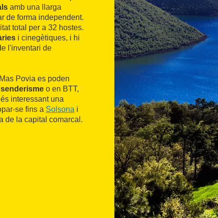
als
amb una llarga
gar de forma independent.
at total per a 32 hostes.
àries
i cinegètiques, i hi
e l'inventari de
l Mas Povia es poden
e
senderisme
o en BTT,
 és interessant una
opar-se fins a
Solsona
i
ca de la capital comarcal.