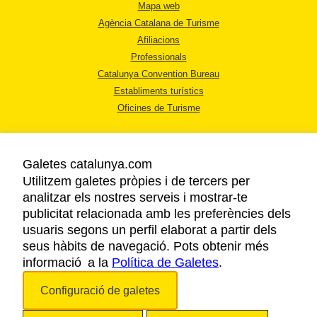
Mapa web
Agència Catalana de Turisme
Afiliacions
Professionals
Catalunya Convention Bureau
Establiments turístics
Oficines de Turisme
Galetes catalunya.com
Utilitzem galetes pròpies i de tercers per
analitzar els nostres serveis i mostrar-te
AVÍS LEGAL
publicitat relacionada amb les preferències dels
POLÍTICA DE PRIVACITAT
usuaris segons un perfil elaborat a partir dels
COOKIES
seus hàbits de navegació. Pots obtenir més
informació a la
Política de Galetes
ACCESSIBILITAT
.
Configuració de galetes
Copyright © 2026. Agència Catalana de Turisme. Tots els drets reservats.