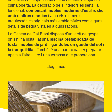
habitació i un espai comú que fa de saló, menjador i
cuina oberta. La decoració dels interiors és senzilla i
funcional,
combinant mobles moderns d'estil rústic
amb d'altres d'antics
i amb els elements
arquitectònics originals més emblemàtics com alguns
detalls de pedra vista en alguns racons.
La Caseta de Cal Blasi disposa d'un jardí de gespa
on s'hi ha instal·lat una
piscina prefabricada de
fusta, mobles de jardí i gandules on gaudir del sol i
la tranquil·litat
. També té una barbacoa per preparar
àpats a l'aire lliure i una terrassa que proporciona
manífiques vistes dels camps dels voltants i les
muntanyes. Des d'aquí es poden dur a terme
Llegir més
passejades i excursions a peu o en BTT per senders
rurals.