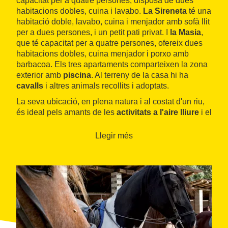
capacitat per a quatre persones, disposa de dues
habitacions dobles, cuina i lavabo.
La Sireneta
té una
habitació doble, lavabo, cuina i menjador amb sofà llit
per a dues persones, i un petit pati privat. I
la Masia
,
que té capacitat per a quatre persones, ofereix dues
habitacions dobles, cuina menjador i porxo amb
barbacoa. Els tres apartaments comparteixen la zona
exterior amb
piscina
. Al terreny de la casa hi ha
cavalls
i altres animals recollits i adoptats.
La seva ubicació, en plena natura i al costat d'un riu,
és ideal pels amants de les
activitats a l'aire lliure
i el
contacte amb la natura i els animals. Els boscos i
muntanyes properes ofereixen una gran varietat de
Llegir més
rutes de senderisme i de bicicleta
, indrets per a
recollir bolets i plantes medicinals i per a gaudir del
paisatge.