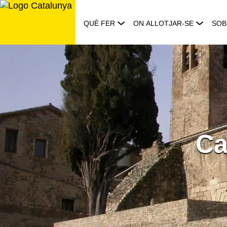
Saltar
al
QUÈ FER
ON ALLOTJAR-SE
SOB
contingut
Ca