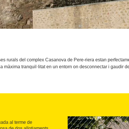
es rurals del complex Casanova de Pere-riera estan perfectame
la màxima tranquil·litat en un entorn on desconnectar i gaudir de
uada al terme de
posa de dos allotjaments