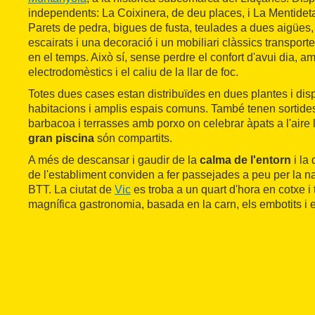
independents: La Coixinera, de deu places, i La Mentidet
Parets de pedra, bigues de fusta, teulades a dues aigües, 
escairats i una decoració i un mobiliari clàssics transport
en el temps. Això sí, sense perdre el confort d'avui dia, am
electrodomèstics i el caliu de la llar de foc.
Totes dues cases estan distribuïdes en dues plantes i di
habitacions i amplis espais comuns. També tenen sortides 
barbacoa i terrasses amb porxo on celebrar àpats a l'aire lli
gran piscina
són compartits.
A més de descansar i gaudir de la
calma de l'entorn
i la
de l'establiment conviden a fer passejades a peu per la na
BTT. La ciutat de
Vic
es troba a un quart d'hora en cotxe i 
magnífica gastronomia, basada en la carn, els embotits i e