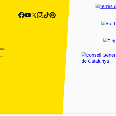
ics
me