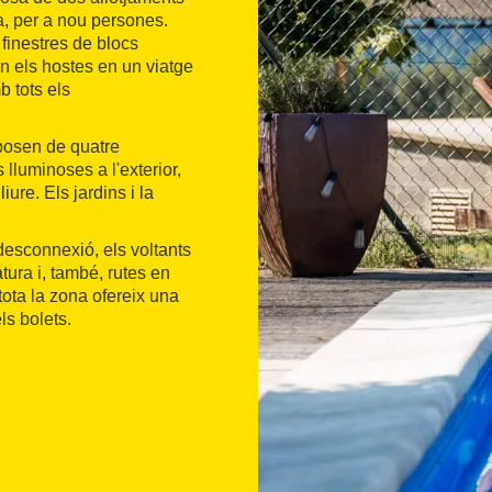
a, per a nou persones.
finestres de blocs
en els hostes en un viatge
b tots els
sposen de quatre
lluminoses a l'exterior,
ure. Els jardins i la
 desconnexió, els voltants
tura i, també, rutes en
tota la zona ofereix una
ls bolets.