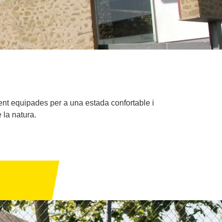
nt equipades per a una estada confortable i
 la natura.