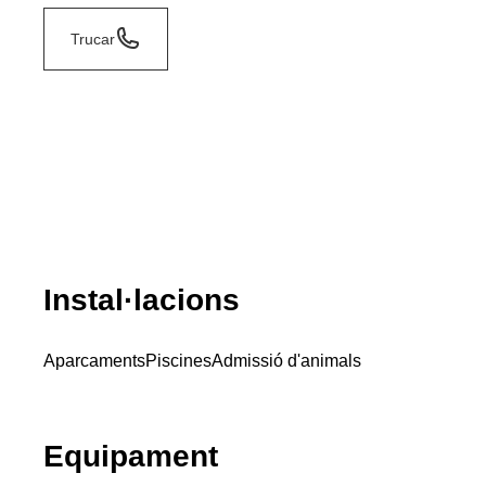
Trucar
Instal·lacions
Aparcaments
Piscines
Admissió d'animals
Equipament