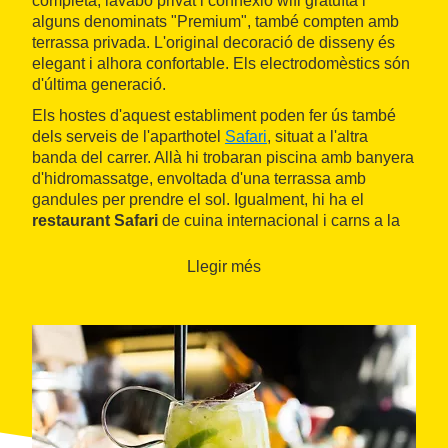
completa, lavabo privat i connexió wifi gratuïta i
alguns denominats "Premium", també compten amb
terrassa privada. L'original decoració de disseny és
elegant i alhora confortable. Els electrodomèstics són
d'última generació.
Els hostes d'aquest establiment poden fer ús també
dels serveis de l'aparthotel
Safari
, situat a l'altra
banda del carrer. Allà hi trobaran piscina amb banyera
d'hidromassatge, envoltada d'una terrassa amb
gandules per prendre el sol. Igualment, hi ha el
restaurant Safari
de cuina internacional i carns a la
brasa, i el pub Coco Molon Cocktail Bar.
Llegir més
La llarga
platja Gran
de
Calella
es troba a uns 300
metres de distància, mentre que es pot arribar al
centre urbà
de la població en una passejada d'uns
15 minuts. A la banda de muntanya, s'estén el
Parc
del Montnegre i el Corredor
amb els seus boscos
mediterranis.