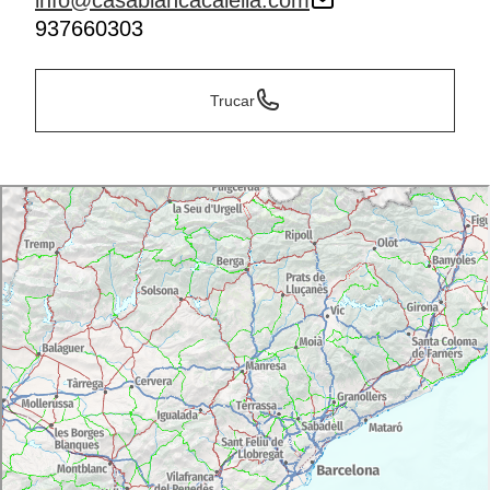
info@casablancacalella.com
937660303
Trucar