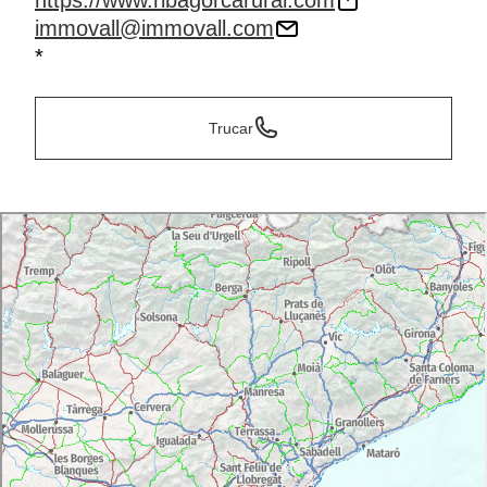
https://www.ribagorcarural.com
immovall@immovall.com
*
Trucar