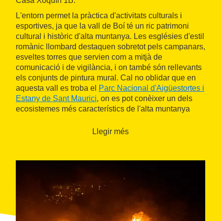
Casa Xoquín 1B.
L'entorn permet la pràctica d'activitats culturals i
esportives, ja que la vall de Boí té un ric patrimoni
cultural i històric d'alta muntanya. Les esglésies d'estil
romànic llombard destaquen sobretot pels campanars,
esveltes torres que servien com a mitjà de
comunicació i de vigilància, i on també són rellevants
els conjunts de pintura mural. Cal no oblidar que en
aquesta vall es troba el
Parc Nacional d'Aigüestortes i
Estany de Sant Maurici
, on es pot conèixer un dels
ecosistemes més característics de l'alta muntanya
catalana.
Llegir més