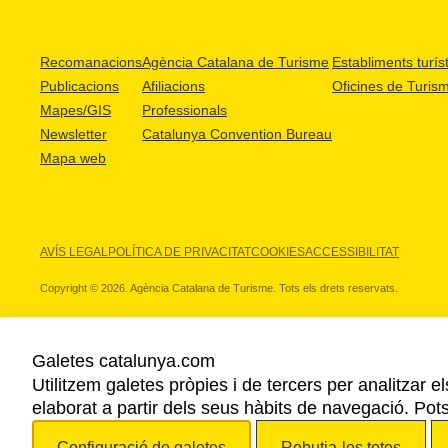
Recomanacions
Agència Catalana de Turisme
Establiments turíst
Publicacions
Afiliacions
Oficines de Turis
Mapes/GIS
Professionals
Newsletter
Catalunya Convention Bureau
Mapa web
AVÍS LEGAL
POLÍTICA DE PRIVACITAT
COOKIES
ACCESSIBILITAT
Copyright © 2026. Agència Catalana de Turisme. Tots els drets reservats.
Galetes catalunya.com
Utilitzem galetes pròpies i de tercers per analitzar e
ELS NOSTRES PARTNERS
elaborat a partir dels seus hàbits de navegació. Pot
Configuració de galetes
Rebutja-les totes