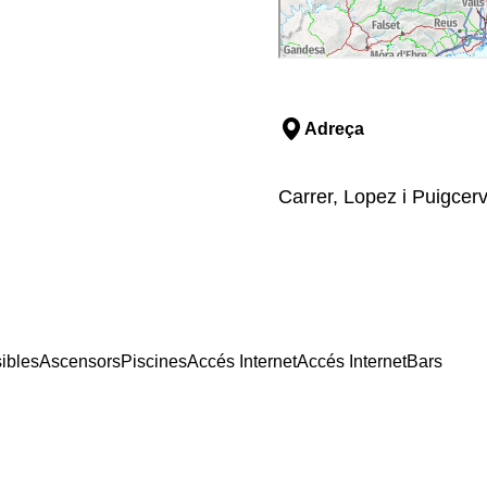
Adreça
Carrer, Lopez i Puigcer
ibles
Ascensors
Piscines
Accés Internet
Accés Internet
Bars