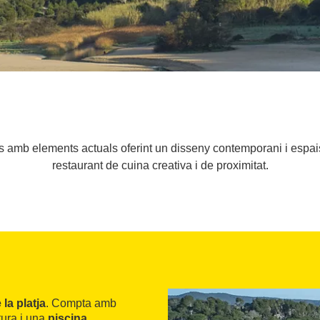
amb elements actuals oferint un disseny contemporani i espais 
restaurant de cuina creativa i de proximitat.
la platja
. Compta amb
tura i una
piscina