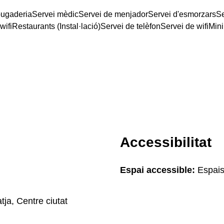
bugaderia
Servei mèdic
Servei de menjador
Servei d'esmorzars
Se
wifi
Restaurants (Instal·lació)
Servei de telèfon
Servei de wifi
Mini
Accessibilitat
Espai accessible:
Espais
tja, Centre ciutat