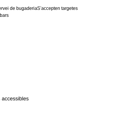
rvei de bugaderia
S'accepten targetes
bars
 accessibles