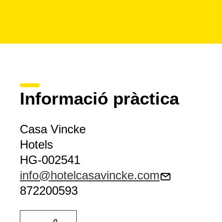
Informació pràctica
Casa Vincke
Hotels
HG-002541
info@hotelcasavincke.com
872200593