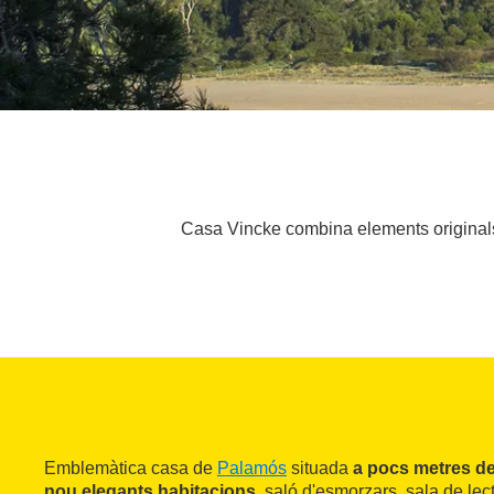
Casa Vincke combina elements originals 
Emblemàtica casa de
Palamós
situada
a pocs metres de 
nou elegants habitacions
, saló d'esmorzars, sala de lec