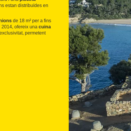
s estan distribuïdes en
unions
de 18 m² per a fins
n 2014, ofereix una
cuina
exclusivitat, permetent