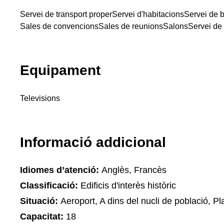
Servei de transport proper
Servei d'habitacions
Servei de 
Sales de convencions
Sales de reunions
Salons
Servei de 
Equipament
Televisions
Informació addicional
Idiomes d’atenció:
Anglès, Francès
Classificació:
Edificis d'interès històric
Situació:
Aeroport, A dins del nucli de població, Pla
Capacitat:
18