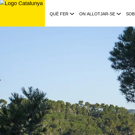
Saltar
al
QUÈ FER
ON ALLOTJAR-SE
SOB
contingut