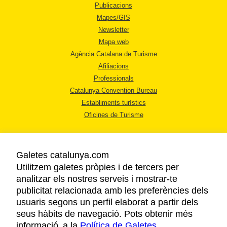
Publicacions
Mapes/GIS
Newsletter
Mapa web
Agència Catalana de Turisme
Afiliacions
Professionals
Catalunya Convention Bureau
Establiments turístics
Oficines de Turisme
Galetes catalunya.com
Utilitzem galetes pròpies i de tercers per
analitzar els nostres serveis i mostrar-te
AVÍS LEGAL
publicitat relacionada amb les preferències dels
POLÍTICA DE PRIVACITAT
usuaris segons un perfil elaborat a partir dels
COOKIES
seus hàbits de navegació. Pots obtenir més
informació a la
Política de Galetes
ACCESSIBILITAT
.