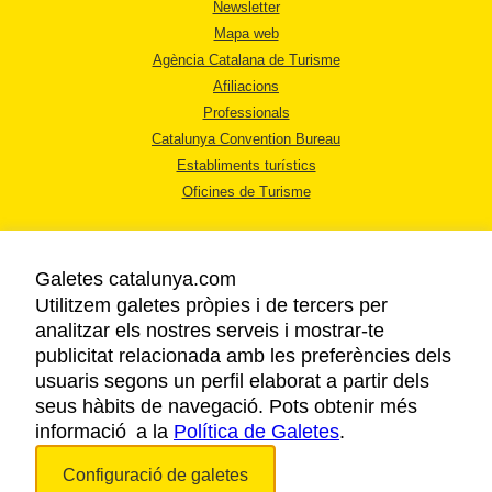
Newsletter
Mapa web
Agència Catalana de Turisme
Afiliacions
Professionals
Catalunya Convention Bureau
Establiments turístics
Oficines de Turisme
Galetes catalunya.com
Utilitzem galetes pròpies i de tercers per
analitzar els nostres serveis i mostrar-te
AVÍS LEGAL
publicitat relacionada amb les preferències dels
POLÍTICA DE PRIVACITAT
usuaris segons un perfil elaborat a partir dels
COOKIES
seus hàbits de navegació. Pots obtenir més
informació a la
Política de Galetes
ACCESSIBILITAT
.
Configuració de galetes