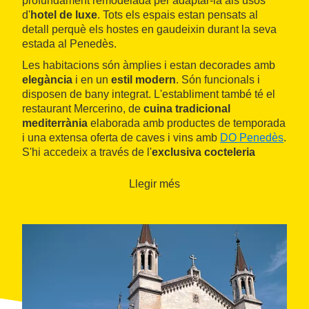
profundament remodelada per adaptar-la als usos
d'
hotel de luxe
. Tots els espais estan pensats al
detall perquè els hostes en gaudeixin durant la seva
estada al Penedès.
Les habitacions són àmplies i estan decorades amb
elegància
i en un
estil modern
. Són funcionals i
disposen de bany integrat. L'establiment també té el
restaurant Mercerino, de
cuina tradicional
mediterrània
elaborada amb productes de temporada
i una extensa oferta de caves i vins amb
DO Penedès
.
S'hi accedeix a través de l'
exclusiva cocteleria
Mercer Cocktail Bar.
Llegir més