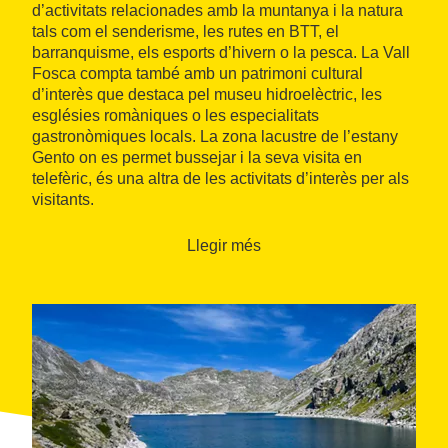
d’activitats relacionades amb la muntanya i la natura
tals com el senderisme, les rutes en BTT, el
barranquisme, els esports d’hivern o la pesca. La Vall
Fosca compta també amb un patrimoni cultural
d’interès que destaca pel museu hidroelèctric, les
esglésies romàniques o les especialitats
gastronòmiques locals. La zona lacustre de l’estany
Gento on es permet bussejar i la seva visita en
telefèric, és una altra de les activitats d’interès per als
visitants.
Llegir més