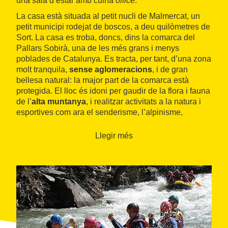
una sala d’estar amb cuina
office
.
La casa està situada al petit nucli de Malmercat, un
petit municipi rodejat de boscos, a deu quilòmetres de
Sort. La casa es troba, doncs, dins la comarca del
Pallars Sobirà, una de les més grans i menys
poblades de Catalunya. Es tracta, per tant, d’una zona
molt tranquila,
sense aglomeracions
, i de gran
bellesa natural: la major part de la comarca està
protegida. El lloc és idoni per gaudir de la flora i fauna
de l’
alta muntanya
, i realitzar activitats a la natura i
esportives com ara el senderisme, l’alpinisme,
l’escalada o les rutes en BTT.
Llegir més