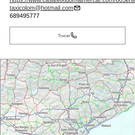
https://www.casateixidomalmercat.com/005enl
taxicolom@hotmail.com
689495777
Trucar