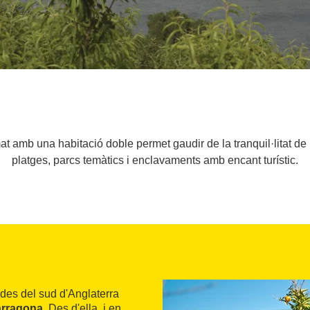
mat amb una habitació doble permet gaudir de la tranquil·litat d
platges, parcs temàtics i enclavaments amb encant turístic.
 des del sud d'Anglaterra
arragona
. Des d'ella, i en