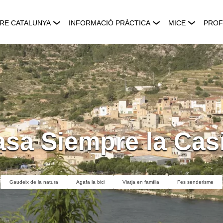
RE CATALUNYA
INFORMACIÓ PRÀCTICA
MICE
PROF
sa Siempre la Cas
Gaudeix de la natura
Agafa la bici
Viatja en família
Fes senderisme