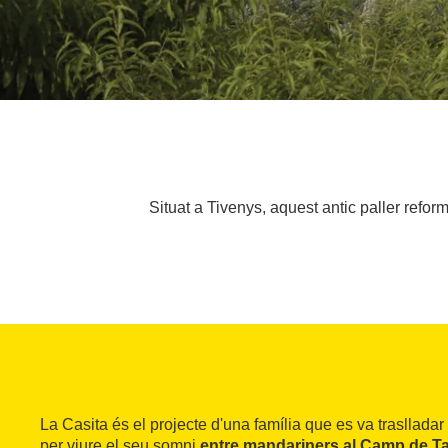
Situat a Tivenys, aquest antic paller refor
La Casita és el projecte d'una família que es va traslladar
per viure el seu somni
entre mandariners al Camp de T