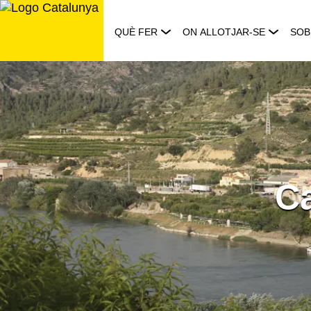
Saltar
al
QUÈ FER
ON ALLOTJAR-SE
SOB
contingut
Ca