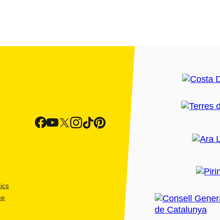
ics
me