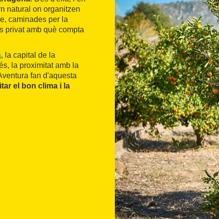
rn natural on organitzen
ge, caminades per la
cés privat amb què compta
a
, la capital de la
s, la proximitat amb la
Aventura fan d'aquesta
tar el bon clima i la