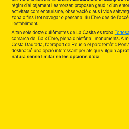
règim d'allotjament i esmorzar, proposen gaudir d'un ento
activitats com enoturisme, observació d'aus i vida saltvat
zona o fins i tot navegar o pescar al riu Ebre des de l'ac
l'establiment.
A tan sols dotze quilòmetres de La Casita es troba
Tortos
comarca del Baix Ebre, plena d'història i monuments. A mé
Costa Daurada, l'aeroport de Reus o el parc temàtic Port 
destinació una opció interessant per als qui vulguin
aprofi
natura sense limitar-se les opcions d'oci
.