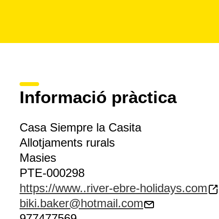
Informació pràctica
Casa Siempre la Casita
Allotjaments rurals
Masies
PTE-000298
https://www..river-ebre-holidays.com
biki.baker@hotmail.com
977477569