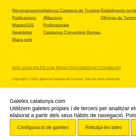
Recomanacions
Agència Catalana de Turisme
Establiments turíst
Publicacions
Afiliacions
Oficines de Turis
Mapes/GIS
Professionals
Newsletter
Catalunya Convention Bureau
Mapa web
AVÍS LEGAL
POLÍTICA DE PRIVACITAT
COOKIES
ACCESSIBILITAT
Copyright © 2026. Agència Catalana de Turisme. Tots els drets reservats.
Galetes catalunya.com
Utilitzem galetes pròpies i de tercers per analitzar e
ELS NOSTRES PARTNERS
elaborat a partir dels seus hàbits de navegació. Pot
Configuració de galetes
Rebutja-les totes