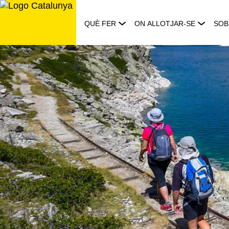
Saltar
al
QUÈ FER
ON ALLOTJAR-SE
SOB
contingut