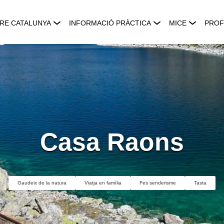
RE CATALUNYA
INFORMACIÓ PRÀCTICA
MICE
PROF
Casa Raons
Gaudeix de la natura
Viatja en família
Fes senderisme
Tasta