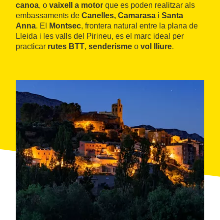
canoa
, o
vaixell a motor
que es poden realitzar als
embassaments de
Canelles, Camarasa
i
Santa
Anna
. El
Montsec
, frontera natural entre la plana de
Lleida i les valls del Pirineu, es el marc ideal per
practicar
rutes BTT
,
senderisme
o
vol lliure
.