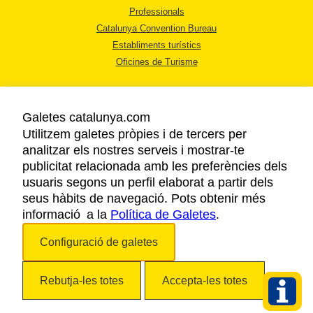
Professionals
Catalunya Convention Bureau
Establiments turístics
Oficines de Turisme
Galetes catalunya.com
Utilitzem galetes pròpies i de tercers per
analitzar els nostres serveis i mostrar-te
AVÍS LEGAL
publicitat relacionada amb les preferències dels
POLÍTICA DE PRIVACITAT
usuaris segons un perfil elaborat a partir dels
COOKIES
seus hàbits de navegació. Pots obtenir més
informació a la
Política de Galetes
ACCESSIBILITAT
.
Configuració de galetes
Copyright © 2026. Agència Catalana de Turisme. Tots els drets reservats.
Rebutja-les totes
Accepta-les totes