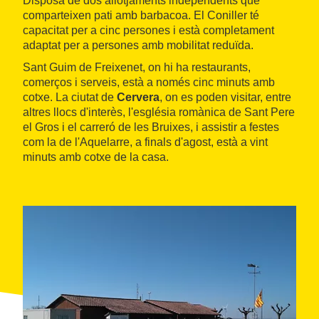
Disposa de dos allotjaments independents que
comparteixen pati amb barbacoa. El Coniller té
capacitat per a cinc persones i està completament
adaptat per a persones amb mobilitat reduïda.
Sant Guim de Freixenet, on hi ha restaurants,
comerços i serveis, està a només cinc minuts amb
cotxe. La ciutat de
Cervera
, on es poden visitar, entre
altres llocs d'interès, l'església romànica de Sant Pere
el Gros i el carreró de les Bruixes, i assistir a festes
com la de l'Aquelarre, a finals d'agost, està a vint
minuts amb cotxe de la casa.