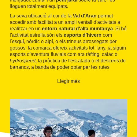
lloguen totalment equipats.
La seva ubicació al cor de la
Val d'Aran
permet
accedir amb facilitat a un ampli ventall d'activitats a
realitzar en un
entorn natural d'alta muntanya
. Si bé
l'activitat estrella són els
esports d'hivern
com
l'esquí, nòrdic o alpí, o els trineus arrossegats per
gossos, la comarca ofereix activitats tot l'any, ja siguin
esports d'aventura fluvials com ara ràfting, caiac o
hydrospeed
, la pràctica de l'escalada o el descens de
barrancs, a banda de poder optar per les rutes
culturals amb visites als
museus etnològics
, les
esglésies romàniques
o les
aigües termals
.
Llegir més