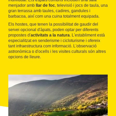
menjador amb
llar de foc
, televisió i jocs de taula, una
gran terrassa amb taules, cadires, gandules i
barbacoa, així com una cuina totalment equipada.
Els hostes, que tenen la possibilitat de gaudir del
servei opcional d'àpats, poden optar per diferents
propostes d'
activitats a la natura
. L'establiment està
especialitzat en senderisme i cicloturisme i ofereix
tant infraestructura com informació. L'observació
astronòmica o d'ocells i les visites culturals són altres
opcions de lleure.