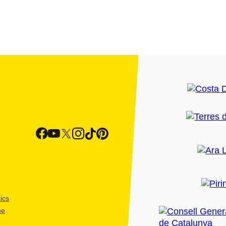
ics
me