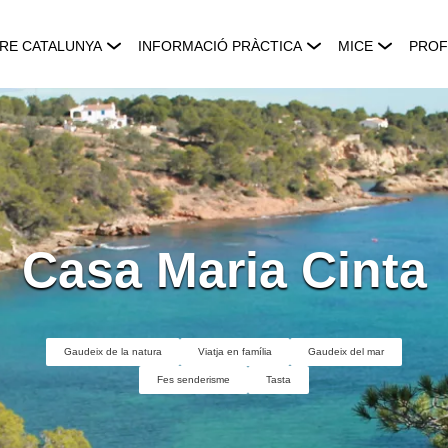
RE CATALUNYA
INFORMACIÓ PRÀCTICA
MICE
PROF
Casa Maria Cinta
Gaudeix de la natura
Viatja en família
Gaudeix del mar
Fes senderisme
Tasta