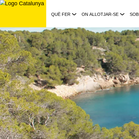
Saltar
al
QUÈ FER
ON ALLOTJAR-SE
SOB
contingut