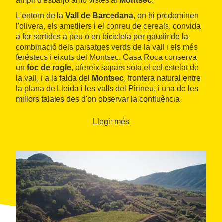
ampli d'esbarjo amb vistes al
Montsec
.
L'entorn de la
Vall de Barcedana
, on hi predominen
l'olivera, els ametllers i el conreu de cereals, convida
a fer sortides a peu o en bicicleta per gaudir de la
combinació dels paisatges verds de la vall i els més
feréstecs i eixuts del Montsec. Casa Roca conserva
un
foc de rogle
, ofereix sopars sota el cel estelat de
la vall, i a la falda del
Montsec
, frontera natural entre
la plana de Lleida i les valls del Pirineu, i una de les
millors talaies des d'on observar la confluència
d'aquests dos mons tan diferents. A banda, disposa
d'una variada
oferta gastronòmica tradicional
Llegir més
basada en el producte de proximitat.