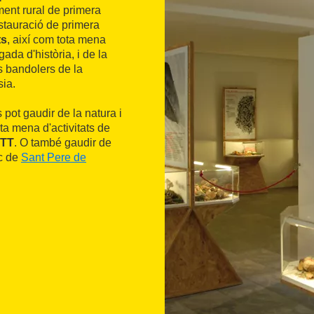
ent rural de primera
estauració de primera
ts
, així com tota mena
ada d'història, i de la
s bandolers de la
sia.
pot gaudir de la natura i
tota mena d'activitats de
TT
. O també gaudir de
ic de
Sant Pere de