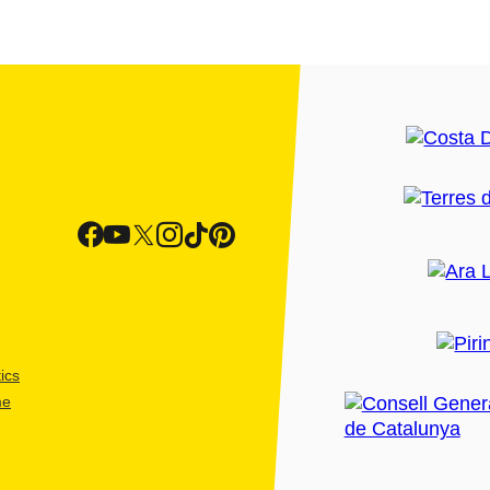
ics
me