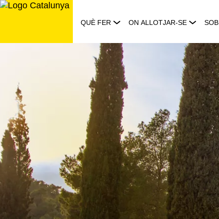
Saltar
al
QUÈ FER
ON ALLOTJAR-SE
SOB
contingut