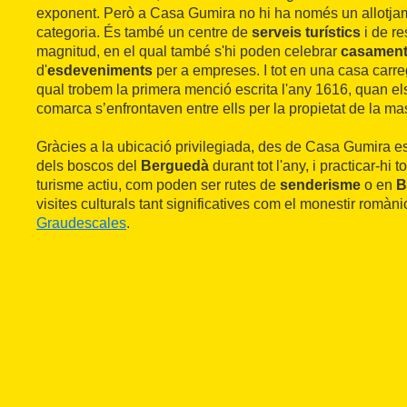
exponent. Però a Casa Gumira no hi ha només un allotjam
categoria. És també un centre de
serveis turístics
i de r
magnitud, en el qual també s'hi poden celebrar
casamen
d'
esdeveniments
per a empreses. I tot en una casa carreg
qual trobem la primera menció escrita l'any 1616, quan el
comarca s’enfrontaven entre ells per la propietat de la ma
Gràcies a la ubicació privilegiada, des de Casa Gumira es 
dels boscos del
Berguedà
durant tot l'any, i practicar-hi 
turisme actiu, com poden ser rutes de
senderisme
o en
B
visites culturals tant significatives com el monestir romàn
Graudescales
.