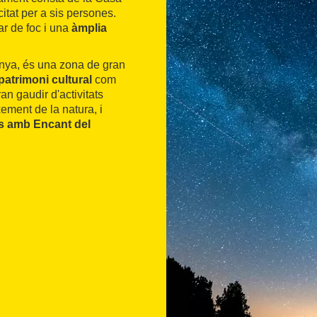
tat per a sis persones.
r de foc i una
àmplia
unya, és una zona de gran
patrimoni cultural
com
n gaudir d'activitats
ement de la natura, i
s amb Encant del