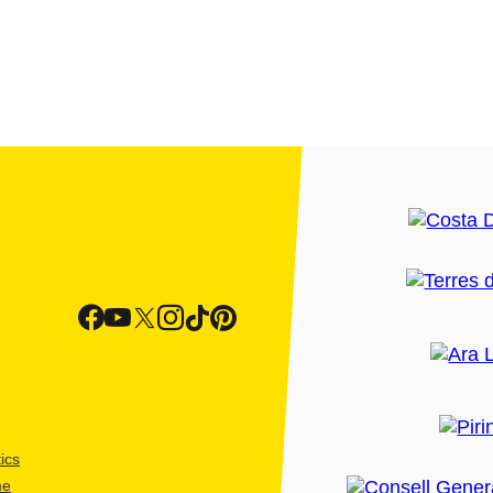
ics
me