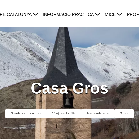
RE CATALUNYA
INFORMACIÓ PRÀCTICA
MICE
PROF
Casa Gros
Gaudeix de la natura
Viatja en família
Fes senderisme
Tasta