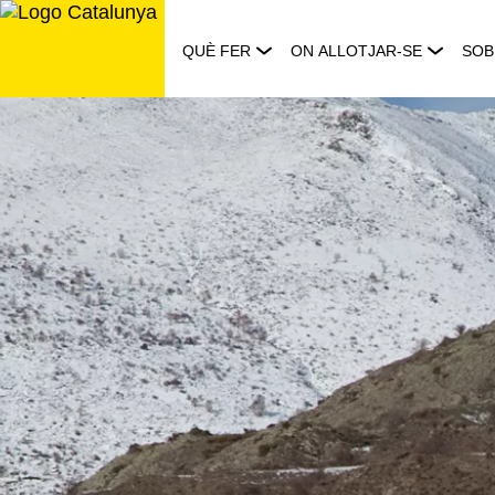
Saltar
al
QUÈ FER
ON ALLOTJAR-SE
SOB
contingut