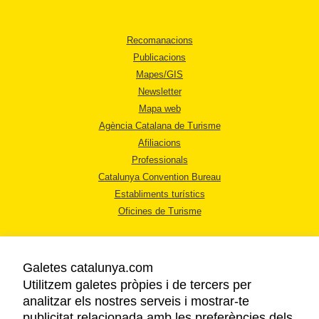
Recomanacions
Publicacions
Mapes/GIS
Newsletter
Mapa web
Agència Catalana de Turisme
Afiliacions
Professionals
Catalunya Convention Bureau
Establiments turístics
Oficines de Turisme
Galetes catalunya.com
Utilitzem galetes pròpies i de tercers per
analitzar els nostres serveis i mostrar-te
AVÍS LEGAL
publicitat relacionada amb les preferències dels