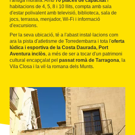
l'antiga muralla. Amb
70 places de capacitat
i
habitacions de 4, 5, 8 i 10 llits, compta amb sala
d'estar polivalent amb televisió, biblioteca, sala de
jocs, terrassa, menjador, Wi-Fi i informació
d'excursions.
Per la seva ubicació, té a l'abast instal·lacions com
ara la pista d'atletisme de Torredembarra i tota l'
oferta
lúdica i esportiva de la Costa Daurada, Port
Aventura inclòs
, a més de ser a tocar d'un patrimoni
cultural encapçalat pel
passat romà de Tarragona
, la
Vila Closa i la vil·la romana dels Munts.