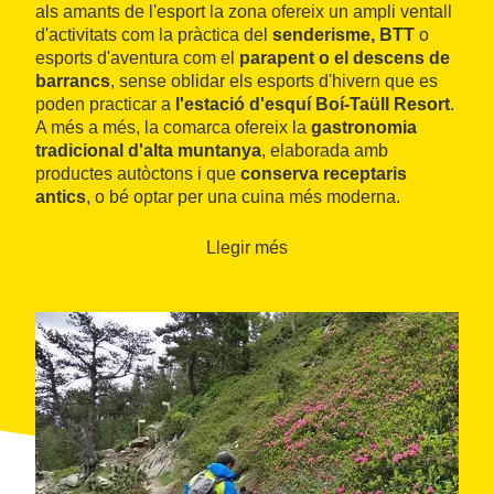
als amants de l'esport la zona ofereix un ampli ventall
d'activitats com la pràctica del
senderisme, BTT
o
esports d'aventura com el
parapent o el descens de
barrancs
, sense oblidar els esports d'hivern que es
poden practicar a
l'estació d'esquí Boí-Taüll Resort
.
A més a més, la comarca ofereix la
gastronomia
tradicional d'alta muntanya
, elaborada amb
productes autòctons i que
conserva receptaris
antics
, o bé optar per una cuina més moderna.
Llegir més