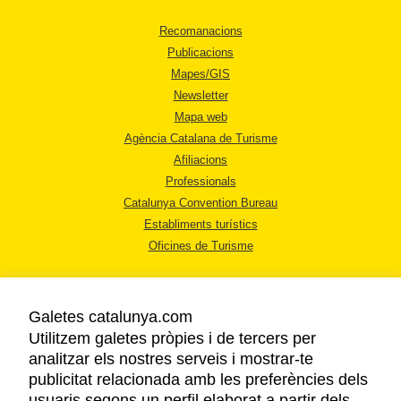
Recomanacions
Publicacions
Mapes/GIS
Newsletter
Mapa web
Agència Catalana de Turisme
Afiliacions
Professionals
Catalunya Convention Bureau
Establiments turístics
Oficines de Turisme
Galetes catalunya.com
Utilitzem galetes pròpies i de tercers per
analitzar els nostres serveis i mostrar-te
AVÍS LEGAL
publicitat relacionada amb les preferències dels
POLÍTICA DE PRIVACITAT
usuaris segons un perfil elaborat a partir dels