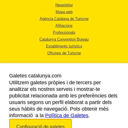
Newsletter
Mapa web
Agència Catalana de Turisme
Afiliacions
Professionals
Catalunya Convention Bureau
Establiments turístics
Oficines de Turisme
Galetes catalunya.com
Utilitzem galetes pròpies i de tercers per
analitzar els nostres serveis i mostrar-te
AVÍS LEGAL
publicitat relacionada amb les preferències dels
POLÍTICA DE PRIVACITAT
usuaris segons un perfil elaborat a partir dels
COOKIES
seus hàbits de navegació. Pots obtenir més
informació a la
Política de Galetes
ACCESSIBILITAT
.
Configuració de galetes