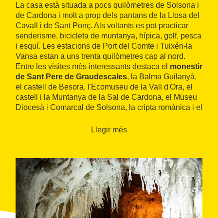
La casa està situada a pocs quilòmetres de Solsona i
de Cardona i molt a prop dels pantans de la Llosa del
Cavall i de Sant Ponç. Als voltants es pot practicar
senderisme, bicicleta de muntanya, hípica, golf, pesca
i esquí. Les estacions de Port del Comte i Tuixén-la
Vansa estan a uns trenta quilòmetres cap al nord.
Entre les visites més interessants destaca el
monestir
de Sant Pere de Graudescales
, la Balma Guilanyà,
el castell de Besora, l'Ecomuseu de la Vall d'Ora, el
castell i la Muntanya de la Sal de Cardona, el Museu
Diocesà i Comarcal de Solsona, la cripta romànica i el
cementiri modernista d'Olius, el santuari del Miracle i
el Zoo del Pirineu de Canalda.
Llegir més