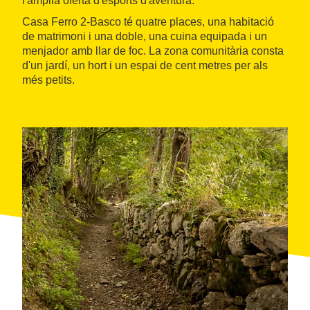
l'àmplia oferta d'esports d'aventura.
Casa Ferro 2-Basco té quatre places, una habitació
de matrimoni i una doble, una cuina equipada i un
menjador amb llar de foc. La zona comunitària consta
d'un jardí, un hort i un espai de cent metres per als
més petits.