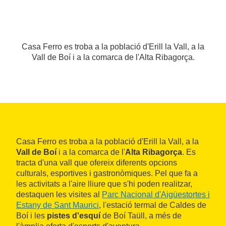
Casa Ferro es troba a la població d'Erill la Vall, a la
Vall de Boí i a la comarca de l'Alta Ribagorça.
Casa Ferro es troba a la població d'Erill la Vall, a la
Vall de Boí
i a la comarca de l'
Alta Ribagorça
. Es
tracta d'una vall que ofereix diferents opcions
culturals, esportives i gastronòmiques. Pel que fa a
les activitats a l'aire lliure que s'hi poden realitzar,
destaquen les visites al
Parc Nacional d'Aigüestortes i
Estany de Sant Maurici
, l'estació termal de Caldes de
Boí i les
pistes d'esquí
de Boí Taüll, a més de