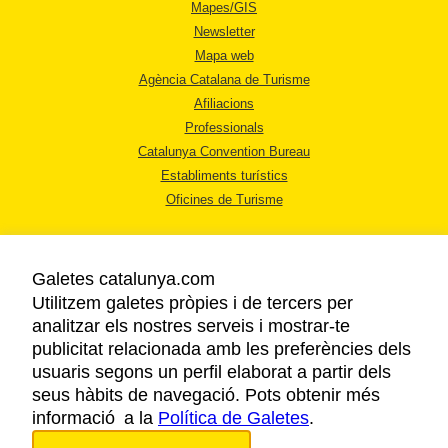
Mapes/GIS
Newsletter
Mapa web
Agència Catalana de Turisme
Afiliacions
Professionals
Catalunya Convention Bureau
Establiments turístics
Oficines de Turisme
Galetes catalunya.com
Utilitzem galetes pròpies i de tercers per
analitzar els nostres serveis i mostrar-te
AVÍS LEGAL
publicitat relacionada amb les preferències dels
POLÍTICA DE PRIVACITAT
usuaris segons un perfil elaborat a partir dels
COOKIES
seus hàbits de navegació. Pots obtenir més
informació a la
Política de Galetes
ACCESSIBILITAT
.