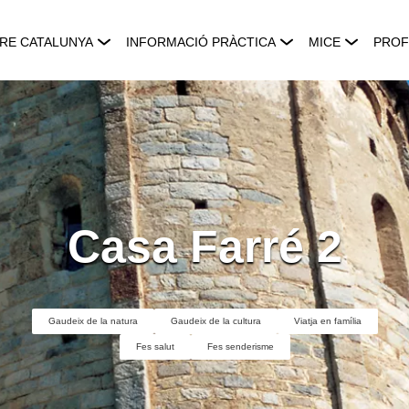
RE CATALUNYA
INFORMACIÓ PRÀCTICA
MICE
PROF
Casa Farré 2
Gaudeix de la natura
Gaudeix de la cultura
Viatja en família
Fes salut
Fes senderisme