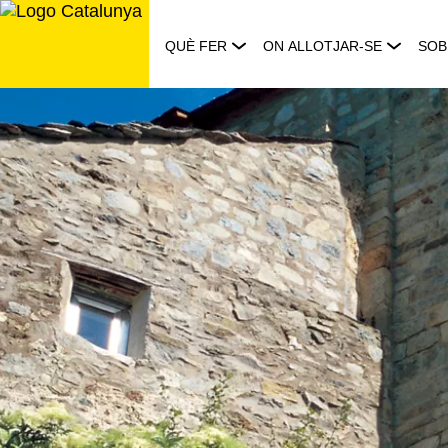
Saltar
al
QUÈ FER
ON ALLOTJAR-SE
SOB
contingut