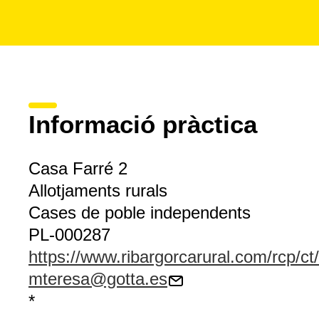
Informació pràctica
Casa Farré 2
Allotjaments rurals
Cases de poble independents
PL-000287
https://www.ribargorcarural.com/rcp/ct
mteresa@gotta.es
*