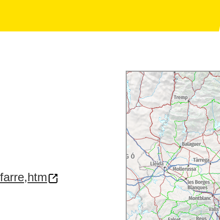
/farre,htm