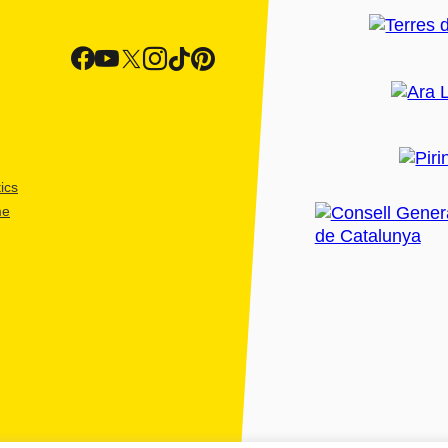
ics
me