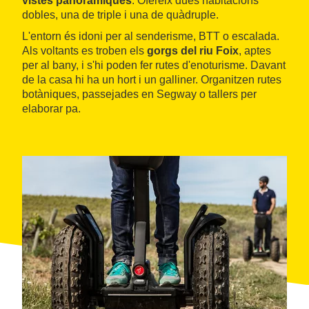
vistes panoràmiques
. Ofereix dues habitacions
dobles, una de triple i una de quàdruple.
L'entorn és idoni per al senderisme, BTT o escalada.
Als voltants es troben els
gorgs del riu Foix
, aptes
per al bany, i s'hi poden fer rutes d'enoturisme. Davant
de la casa hi ha un hort i un galliner. Organitzen rutes
botàniques, passejades en Segway o tallers per
elaborar pa.