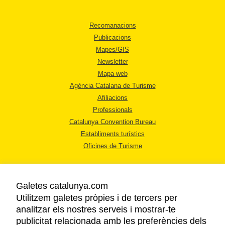
Recomanacions
Publicacions
Mapes/GIS
Newsletter
Mapa web
Agència Catalana de Turisme
Afiliacions
Professionals
Catalunya Convention Bureau
Establiments turístics
Oficines de Turisme
Galetes catalunya.com
Utilitzem galetes pròpies i de tercers per
analitzar els nostres serveis i mostrar-te
AVÍS LEGAL
publicitat relacionada amb les preferències dels