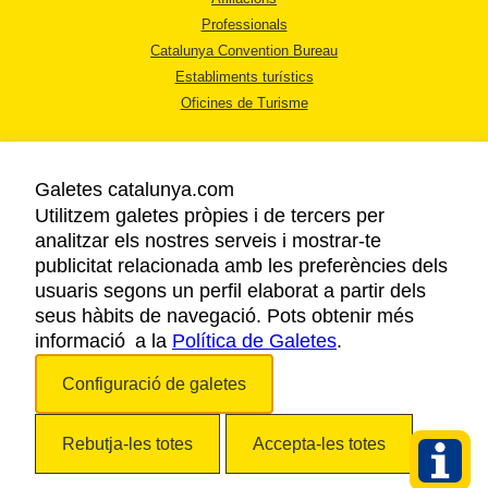
Professionals
Catalunya Convention Bureau
Establiments turístics
Oficines de Turisme
Galetes catalunya.com
Utilitzem galetes pròpies i de tercers per
analitzar els nostres serveis i mostrar-te
AVÍS LEGAL
publicitat relacionada amb les preferències dels
POLÍTICA DE PRIVACITAT
usuaris segons un perfil elaborat a partir dels
COOKIES
seus hàbits de navegació. Pots obtenir més
informació a la
Política de Galetes
ACCESSIBILITAT
.
Configuració de galetes
Copyright © 2026. Agència Catalana de Turisme. Tots els drets reservats.
Rebutja-les totes
Accepta-les totes