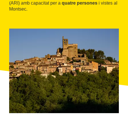
(ARI) amb capacitat per a
quatre persones
i vistes al
Montsec.