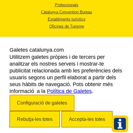
Professionals
Catalunya Convention Bureau
Establiments turístics
Oficines de Turisme
Galetes catalunya.com
Utilitzem galetes pròpies i de tercers per
analitzar els nostres serveis i mostrar-te
AVÍS LEGAL
publicitat relacionada amb les preferències dels
POLÍTICA DE PRIVACITAT
usuaris segons un perfil elaborat a partir dels
COOKIES
seus hàbits de navegació. Pots obtenir més
informació a la
Política de Galetes
ACCESSIBILITAT
.
Configuració de galetes
Copyright © 2026. Agència Catalana de Turisme. Tots els drets reservats.
Rebutja-les totes
Accepta-les totes