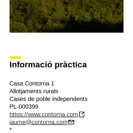
d'esquís per l'hivern.
Informació pràctica
Casa Contorna 1
Allotjaments rurals
Cases de poble independents
PL-000399
https://www.contorna.com
jaume@contorna.com
*