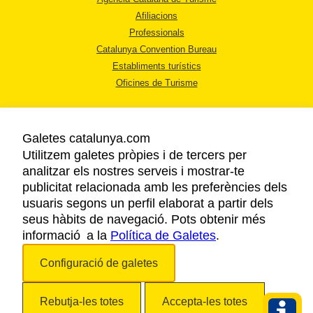
Afiliacions
Professionals
Catalunya Convention Bureau
Establiments turístics
Oficines de Turisme
Galetes catalunya.com
Utilitzem galetes pròpies i de tercers per
analitzar els nostres serveis i mostrar-te
AVÍS LEGAL
publicitat relacionada amb les preferències dels
POLÍTICA DE PRIVACITAT
usuaris segons un perfil elaborat a partir dels
COOKIES
seus hàbits de navegació. Pots obtenir més
informació a la
Política de Galetes
ACCESSIBILITAT
.
Configuració de galetes
Copyright © 2026. Agència Catalana de Turisme. Tots els drets reservats.
Rebutja-les totes
Accepta-les totes