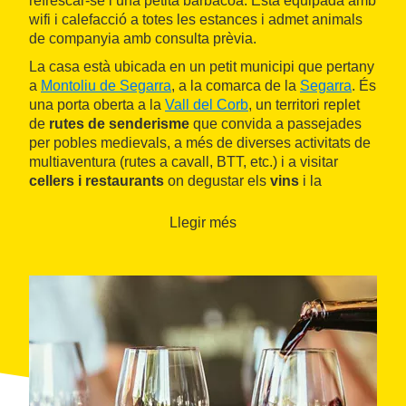
refrescar-se i una petita barbacoa. Està equipada amb
wifi i calefacció a totes les estances i admet animals
de companyia amb consulta prèvia.
La casa està ubicada en un petit municipi que pertany
a
Montoliu de Segarra
, a la comarca de la
Segarra
. És
una porta oberta a la
Vall del Corb
, un territori replet
de
rutes de senderisme
que convida a passejades
per pobles medievals, a més de diverses activitats de
multiaventura (rutes a cavall, BTT, etc.) i a visitar
cellers i restaurants
on degustar els
vins
i la
gastronomia local
. A més, la casa té un vincle
familiar amb el
celler de vins naturals Comalats
, que
Llegir més
ofereix als seus hostes tota una sèrie d
'activitats
d'enoturisme
.