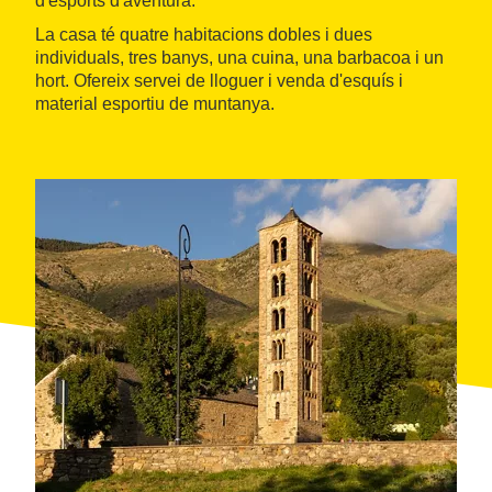
d'esports d'aventura.
La casa té quatre habitacions dobles i dues
individuals, tres banys, una cuina, una barbacoa i un
hort. Ofereix servei de lloguer i venda d'esquís i
material esportiu de muntanya.