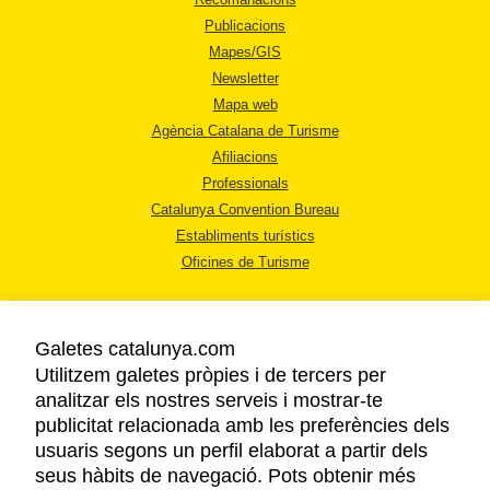
Publicacions
Mapes/GIS
Newsletter
Mapa web
Agència Catalana de Turisme
Afiliacions
Professionals
Catalunya Convention Bureau
Establiments turístics
Oficines de Turisme
Galetes catalunya.com
Utilitzem galetes pròpies i de tercers per
analitzar els nostres serveis i mostrar-te
AVÍS LEGAL
publicitat relacionada amb les preferències dels
POLÍTICA DE PRIVACITAT
usuaris segons un perfil elaborat a partir dels
COOKIES
seus hàbits de navegació. Pots obtenir més