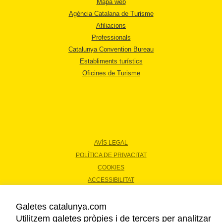
Mapa web
Agència Catalana de Turisme
Afiliacions
Professionals
Catalunya Convention Bureau
Establiments turístics
Oficines de Turisme
AVÍS LEGAL
POLÍTICA DE PRIVACITAT
COOKIES
ACCESSIBILITAT
Galetes catalunya.com
Copyright © 2026. Agència Catalana de Turisme. Tots els drets reservats.
Utilitzem galetes pròpies i de tercers per analitzar