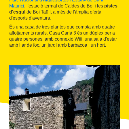
Maurici
, l'estació termal de Caldes de Boí i les
pistes
d'esquí
de Boí Taüll, a més de l'àmplia oferta
d'esports d'aventura.
És una casa de tres plantes que compta amb quatre
allotjaments rurals. Casa Carlà 3 és un dúplex per a
quatre persones, amb connexió Wifi, una sala d'estar
amb llar de foc, un jardí amb barbacoa i un hort.