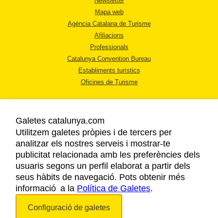
Newsletter
Mapa web
Agència Catalana de Turisme
Afiliacions
Professionals
Catalunya Convention Bureau
Establiments turístics
Oficines de Turisme
Galetes catalunya.com
Utilitzem galetes pròpies i de tercers per
analitzar els nostres serveis i mostrar-te
AVÍS LEGAL
publicitat relacionada amb les preferències dels
POLÍTICA DE PRIVACITAT
usuaris segons un perfil elaborat a partir dels
COOKIES
seus hàbits de navegació. Pots obtenir més
informació a la
Política de Galetes
ACCESSIBILITAT
.
Configuració de galetes