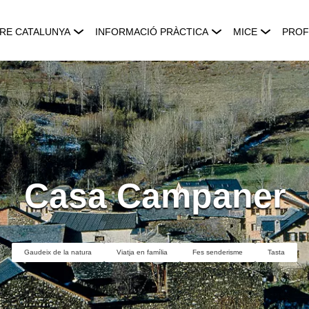
RE CATALUNYA
INFORMACIÓ PRÀCTICA
MICE
PROF
Casa Campaner
Gaudeix de la natura
Viatja en família
Fes senderisme
Tasta