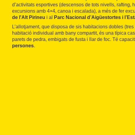
d’activitats esportives (descensos de tots nivells, rafting, h
excursions amb 4×4, canoa i escalada), a més de fer exc
de l'Alt Pirineu
i al
Parc Nacional d’Aigüestortes i l’Es
L’allotjament, que disposa de sis habitacions dobles (tres
habitació individual amb bany compartit, és una típica cas
parets de pedra, embigats de fusta i llar de foc. Té capaci
persones
.