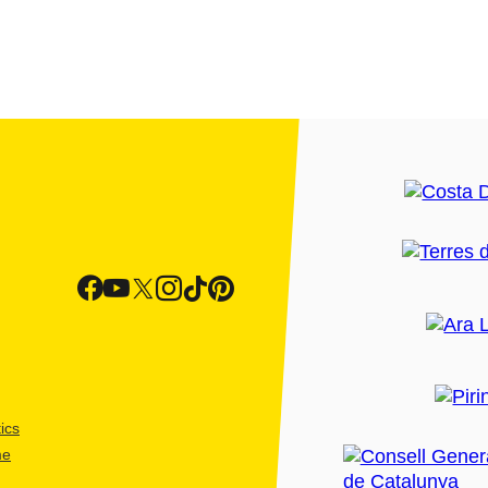
ics
me