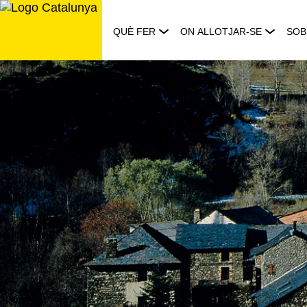
Saltar
al
QUÈ FER
ON ALLOTJAR-SE
SOB
contingut