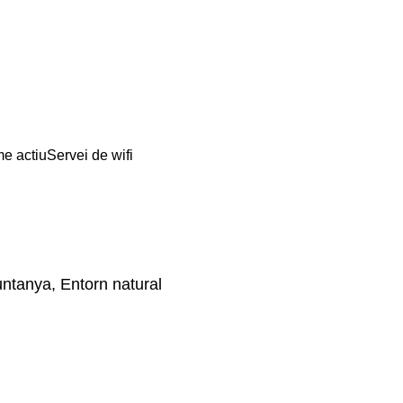
me actiu
Servei de wifi
untanya, Entorn natural