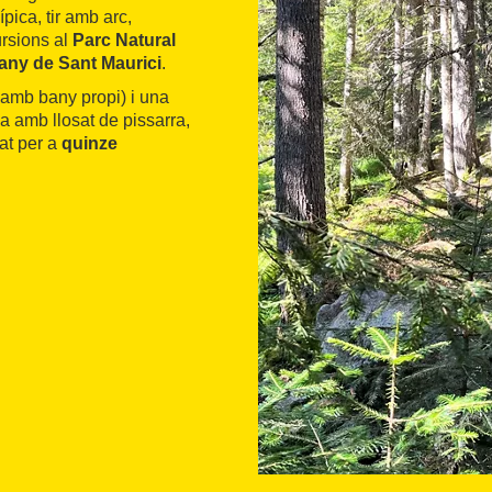
ípica, tir amb arc,
ursions al
Parc Natural
tany de Sant Maurici
.
 amb bany propi) i una
a amb llosat de pissarra,
tat per a
quinze