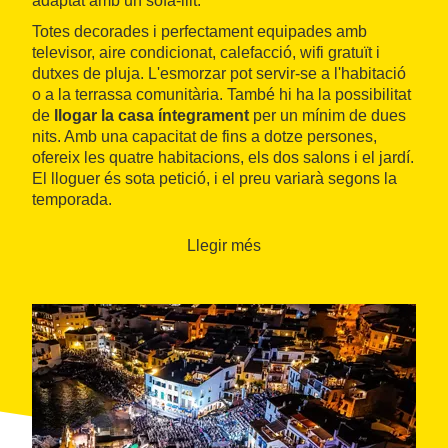
adaptat amb un sofà-llit.
Totes decorades i perfectament equipades amb
televisor, aire condicionat, calefacció, wifi gratuït i
dutxes de pluja. L'esmorzar pot servir-se a l'habitació
o a la terrassa comunitària. També hi ha la possibilitat
de
llogar la casa íntegrament
per un mínim de dues
nits. Amb una capacitat de fins a dotze persones,
ofereix les quatre habitacions, els dos salons i el jardí.
El lloguer és sota petició, i el preu variarà segons la
temporada.
Llegir més