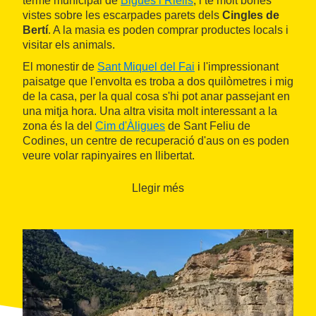
terme municipal de
Bigues i Riells
, i té molt bones
vistes sobre les escarpades parets dels
Cingles de
Bertí
. A la masia es poden comprar productes locals i
visitar els animals.
El monestir de
Sant Miquel del Fai
i l'impressionant
paisatge que l'envolta es troba a dos quilòmetres i mig
de la casa, per la qual cosa s'hi pot anar passejant en
una mitja hora. Una altra visita molt interessant a la
zona és la del
Cim d'Àligues
de Sant Feliu de
Codines, un centre de recuperació d'aus on es poden
veure volar rapinyaires en llibertat.
Llegir més