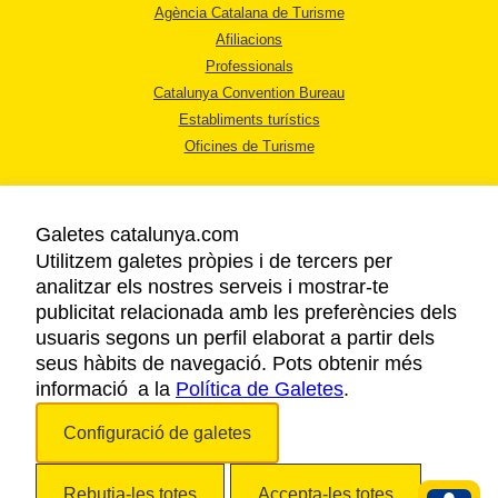
Agència Catalana de Turisme
Afiliacions
Professionals
Catalunya Convention Bureau
Establiments turístics
Oficines de Turisme
Galetes catalunya.com
Utilitzem galetes pròpies i de tercers per
analitzar els nostres serveis i mostrar-te
AVÍS LEGAL
publicitat relacionada amb les preferències dels
POLÍTICA DE PRIVACITAT
usuaris segons un perfil elaborat a partir dels
COOKIES
seus hàbits de navegació. Pots obtenir més
informació a la
Política de Galetes
ACCESSIBILITAT
.
Configuració de galetes
Copyright © 2026. Agència Catalana de Turisme. Tots els drets reservats.
Rebutja-les totes
Accepta-les totes