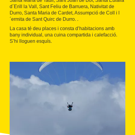
Santa Maria de Taüll, Sant Joan de Boí, Santa Eulàlia
d´Erill la Vall, Sant Feliu de Barruera, Nativitat de
Durro, Santa Maria de Cardet, Assumpció de Coll i l
´ermita de Sant Quirc de Durro. .
La casa té deu places i consta d’habitacions amb
bany individual, una cuina compartida i calefacció.
S’hi lloguen esquís.