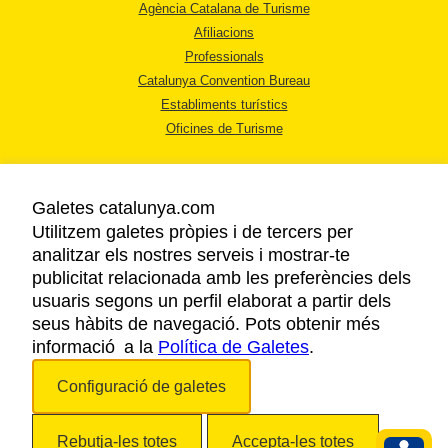
Agència Catalana de Turisme
Afiliacions
Professionals
Catalunya Convention Bureau
Establiments turístics
Oficines de Turisme
Galetes catalunya.com
Utilitzem galetes pròpies i de tercers per
analitzar els nostres serveis i mostrar-te
AVÍS LEGAL
publicitat relacionada amb les preferències dels
POLÍTICA DE PRIVACITAT
usuaris segons un perfil elaborat a partir dels
COOKIES
seus hàbits de navegació. Pots obtenir més
informació a la
Política de Galetes
ACCESSIBILITAT
.
Configuració de galetes
Copyright © 2026. Agència Catalana de Turisme. Tots els drets reservats.
Rebutja-les totes
Accepta-les totes