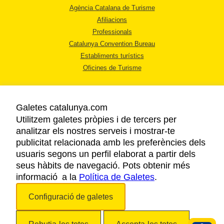
Agència Catalana de Turisme
Afiliacions
Professionals
Catalunya Convention Bureau
Establiments turístics
Oficines de Turisme
Galetes catalunya.com
Utilitzem galetes pròpies i de tercers per
analitzar els nostres serveis i mostrar-te
AVÍS LEGAL
publicitat relacionada amb les preferències dels
POLÍTICA DE PRIVACITAT
usuaris segons un perfil elaborat a partir dels
COOKIES
seus hàbits de navegació. Pots obtenir més
informació a la
Política de Galetes
ACCESSIBILITAT
.
Configuració de galetes
Copyright © 2026. Agència Catalana de Turisme. Tots els drets reservats.