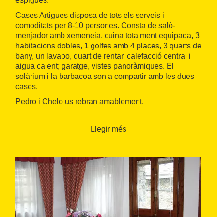
espigues.
Cases Artigues disposa de tots els serveis i
comoditats per 8-10 persones. Consta de saló-
menjador amb xemeneia, cuina totalment equipada, 3
habitacions dobles, 1 golfes amb 4 places, 3 quarts de
bany, un lavabo, quart de rentar, calefacció central i
aigua calent; garatge, vistes panoràmiques. El
solàrium i la barbacoa son a compartir amb les dues
cases.
Pedro i Chelo us rebran amablement.
Cases Artigues disposa de dos allotjaments
independents, distribuïts en tres plantes cada una, de
Llegir més
pedra i sostres de pissarra, vistes panoràmiques del
pic de Salòria. Cases molt confortables i ben
condicionades (Calefacció, aigua calent etc..).
Mobiliari de fusta. La capacitat de la casa és de 8-10
persones. La casa disposa d'una barbacoa i un
solàrium compartit, també hi ha cabina telefònica.