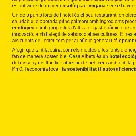
es pot viure de manera
ecològica i vegana
sense haver d
Un dels punts forts de l'hotel és el seu restaurant, on ofe
saludable, elaborada principalment amb ingredients proce
ecològica
i amb propostes d'alt valor gastronòmic que co
innovació, amb l'afegit de sabors d'altres cultures. El rest
als clients de l'hotel com per al públic general i té
opcion
Afegir que tant la cuina com els mobles o les fonts d'energ
fan de manera sostenible. Casa Albets és un
hotel ecolò
del disseny del lloc fins al respecte pel medi ambient, la 
Km0, l'economia local, la
sostenibilitat i l'autosuficiènci