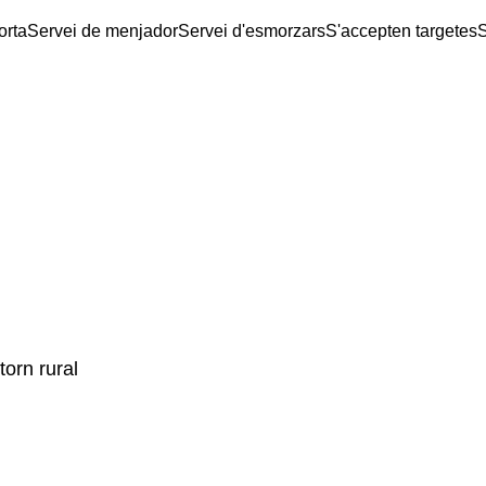
orta
Servei de menjador
Servei d'esmorzars
S'accepten targetes
S
torn rural