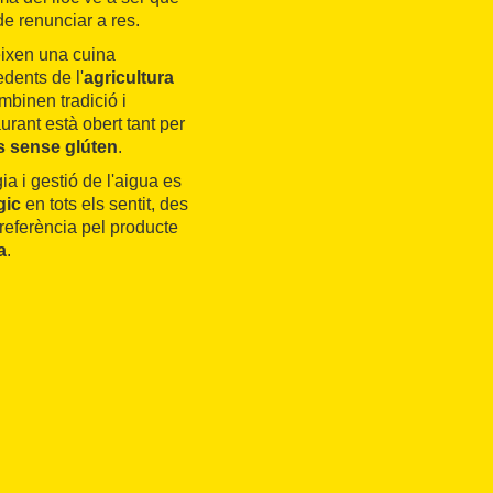
e renunciar a res.
reixen una cuina
dents de l'
agricultura
mbinen tradició i
aurant està obert tant per
s sense glúten
.
ia i gestió de l'aigua es
gic
en tots els sentit, des
preferència pel producte
a
.