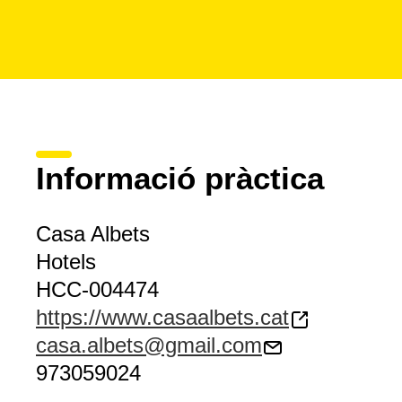
Informació pràctica
Casa Albets
Hotels
HCC-004474
https://www.casaalbets.cat
casa.albets@gmail.com
973059024