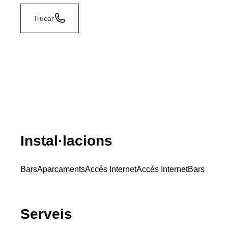
Trucar
Instal·lacions
Bars
Aparcaments
Accés Internet
Accés Internet
Bars
Serveis