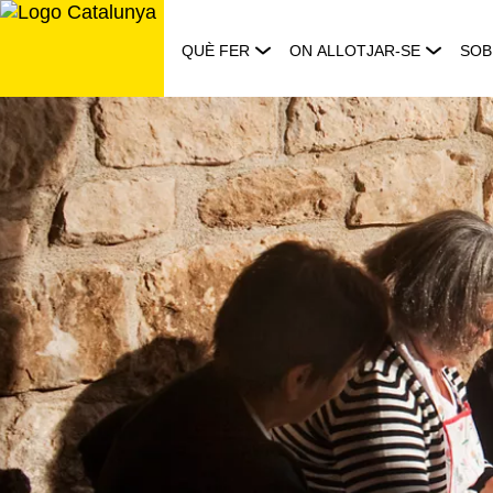
Saltar
al
QUÈ FER
ON ALLOTJAR-SE
SOB
contingut