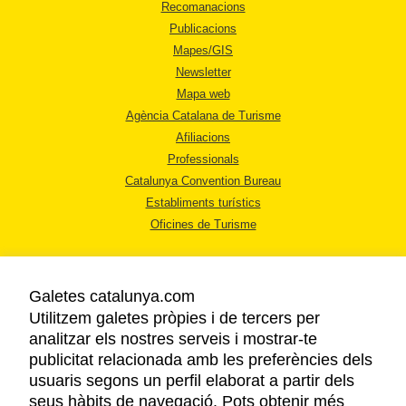
Recomanacions
Publicacions
Mapes/GIS
Newsletter
Mapa web
Agència Catalana de Turisme
Afiliacions
Professionals
Catalunya Convention Bureau
Establiments turístics
Oficines de Turisme
Galetes catalunya.com
Utilitzem galetes pròpies i de tercers per
analitzar els nostres serveis i mostrar-te
AVÍS LEGAL
publicitat relacionada amb les preferències dels
POLÍTICA DE PRIVACITAT
usuaris segons un perfil elaborat a partir dels
COOKIES
seus hàbits de navegació. Pots obtenir més