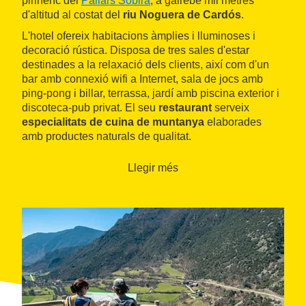
pirinenc del
Pallars Sobirà
, a gairebé mil metres
d'altitud al costat del
riu Noguera de Cardós
.
L'hotel ofereix habitacions àmplies i lluminoses i
decoració rústica. Disposa de tres sales d'estar
destinades a la relaxació dels clients, així com d'un
bar amb connexió wifi a Internet, sala de jocs amb
ping-pong i billar, terrassa, jardí amb piscina exterior i
discoteca-pub privat. El seu
restaurant
serveix
especialitats de cuina de muntanya
elaborades
amb productes naturals de qualitat.
Llegir més