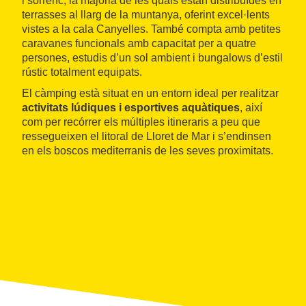
i sorrenc, la majoria de les quals estan distribuïdes en
terrasses al llarg de la muntanya, oferint excel·lents
vistes a la cala Canyelles. També compta amb petites
caravanes funcionals amb capacitat per a quatre
persones, estudis d’un sol ambient i bungalows d’estil
rústic totalment equipats.
El càmping està situat en un entorn ideal per realitzar
activitats lúdiques i esportives aquàtiques
, així
com per recórrer els múltiples itineraris a peu que
ressegueixen el litoral de Lloret de Mar i s’endinsen
en els boscos mediterranis de les seves proximitats.