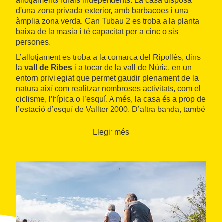
allotjaments rurals independents. La casa disposa
d'una zona privada exterior, amb barbacoes i una
àmplia zona verda. Can Tubau 2 es troba a la planta
baixa de la masia i té capacitat per a cinc o sis
persones.
L’allotjament es troba a la comarca del Ripollès, dins
la
vall de Ribes
i a tocar de la vall de Núria, en un
entorn privilegiat que permet gaudir plenament de la
natura així com realitzar nombroses activitats, com el
ciclisme, l’hípica o l’esquí. A més, la casa és a prop de
l’estació d’esquí de Vallter 2000. D’altra banda, també
es poden visitar punts d’interès cultural com el
monestir de Ripoll o el de Sant Joan de les
Llegir més
Abadesses així com visitar els mercats artesanals de
Ripoll i Puigcerdà.