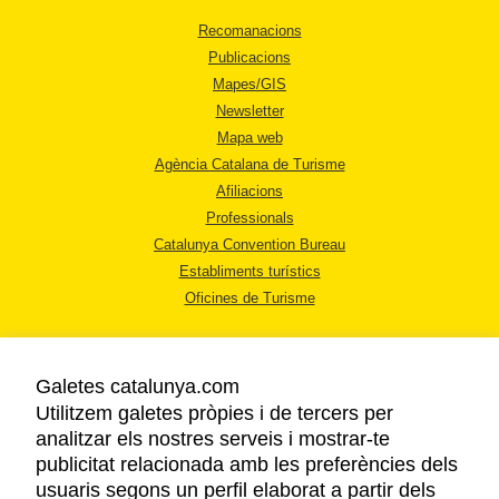
Recomanacions
Publicacions
Mapes/GIS
Newsletter
Mapa web
Agència Catalana de Turisme
Afiliacions
Professionals
Catalunya Convention Bureau
Establiments turístics
Oficines de Turisme
Galetes catalunya.com
Utilitzem galetes pròpies i de tercers per
analitzar els nostres serveis i mostrar-te
AVÍS LEGAL
publicitat relacionada amb les preferències dels
POLÍTICA DE PRIVACITAT
usuaris segons un perfil elaborat a partir dels