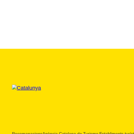
Recomanacions
Agència Catalana de Turisme
Establiments turíst