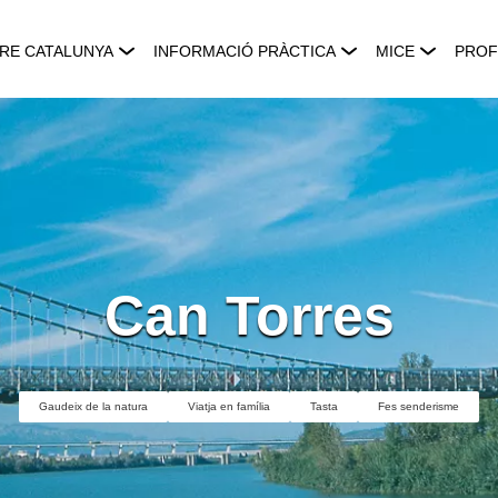
RE CATALUNYA
INFORMACIÓ PRÀCTICA
MICE
PROF
Can Torres
Gaudeix de la natura
Viatja en família
Tasta
Fes senderisme