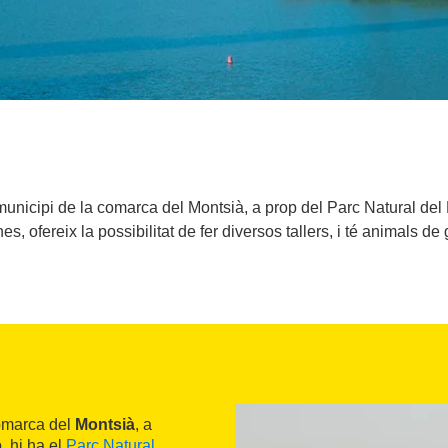
nicipi de la comarca del Montsià, a prop del Parc Natural del D
es, ofereix la possibilitat de fer diversos tallers, i té animals de 
comarca del
Montsià
, a
, hi ha el
Parc Natural