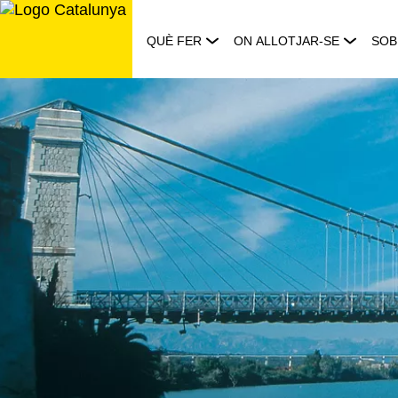
Saltar
al
QUÈ FER
ON ALLOTJAR-SE
SOB
contingut