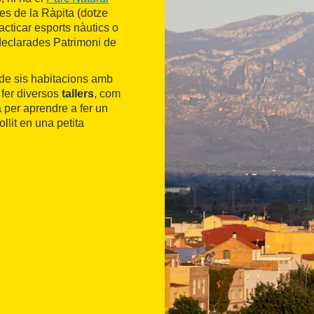
les de la Ràpita (dotze
acticar esports nàutics o
declarades Patrimoni de
 de sis habitacions amb
 fer diversos
tallers
, com
 per aprendre a fer un
ollit en una petita