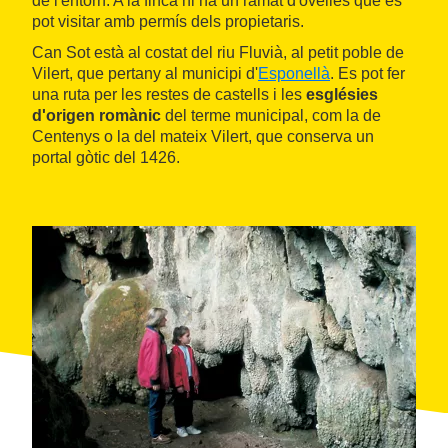
de l'entorn. A la finca hi ha un ramat d'ovelles que es
pot visitar amb permís dels propietaris.
Can Sot està al costat del riu Fluvià, al petit poble de
Vilert, que pertany al municipi d'
Esponellà
. Es pot fer
una ruta per les restes de castells i les
esglésies
d'origen romànic
del terme municipal, com la de
Centenys o la del mateix Vilert, que conserva un
portal gòtic del 1426.