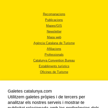
Recomanacions
Publicacions
Mapes/GIS
Newsletter
Mapa web
Agència Catalana de Turisme
Afiliacions
Professionals
Catalunya Convention Bureau
Establiments turístics
Oficines de Turisme
Galetes catalunya.com
Utilitzem galetes pròpies i de tercers per
analitzar els nostres serveis i mostrar-te
AVÍS LEGAL