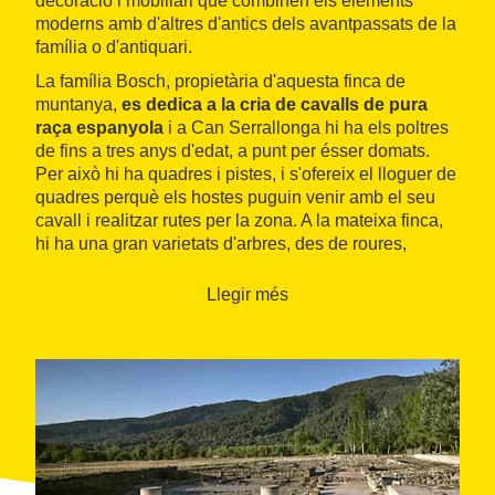
decoració i mobiliari que combinen els elements
moderns amb d'altres d'antics dels avantpassats de la
família o d'antiquari.
La família Bosch, propietària d'aquesta finca de
muntanya,
es dedica a la cria de cavalls de pura
raça espanyola
i a Can Serrallonga hi ha els poltres
de fins a tres anys d'edat, a punt per ésser domats.
Per això hi ha quadres i pistes, i s'ofereix el lloguer de
quadres perquè els hostes puguin venir amb el seu
cavall i realitzar rutes per la zona. A la mateixa finca,
hi ha una gran varietats d'arbres, des de roures,
alzines i pins fins a oliveres i cirerers, així com un hort
on conreen verdures i hortalisses de temporada.
Llegir més