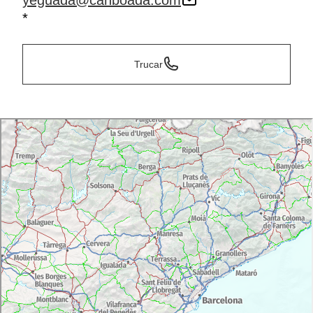
yeguada@canboada.com
*
Trucar