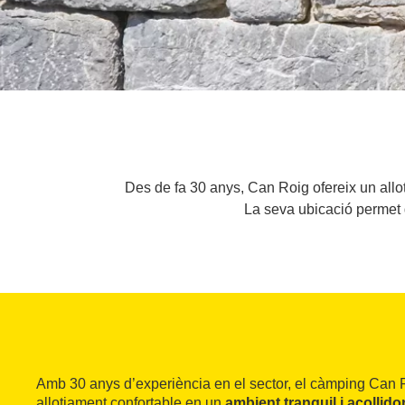
Des de fa 30 anys, Can Roig ofereix un allo
La seva ubicació permet 
Amb 30 anys d’experiència en el sector, el càmping Can R
allotjament confortable en un
ambient tranquil i acollido