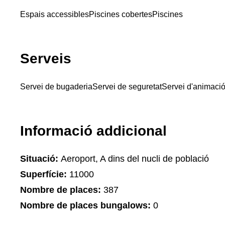
Espais accessibles
Piscines cobertes
Piscines
Serveis
Servei de bugaderia
Servei de seguretat
Servei d'animació 
Informació addicional
Situació:
Aeroport, A dins del nucli de població
Superfície:
11000
Nombre de places:
387
Nombre de places bungalows:
0