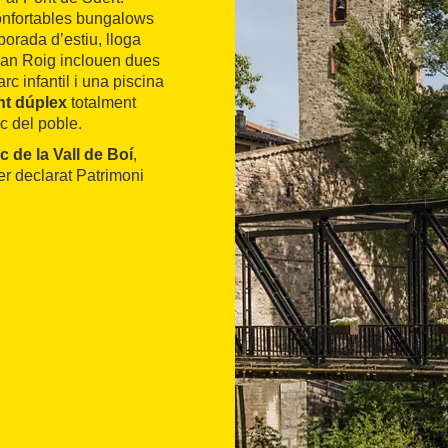
nfortables bungalows
porada d’estiu, lloga
 Can Roig inclouen dues
c infantil i una piscina
nt dúplex
totalment
c del poble.
 de la Vall de Boí
,
er declarat Patrimoni