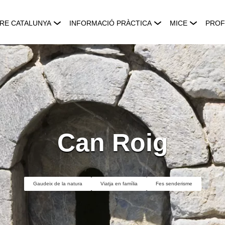
RE CATALUNYA
INFORMACIÓ PRÀCTICA
MICE
PROF
Can Roig
Gaudeix de la natura
Viatja en família
Fes senderisme