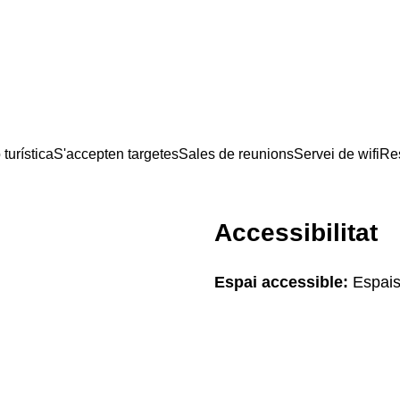
turística
S'accepten targetes
Sales de reunions
Servei de wifi
Res
Accessibilitat
Espai accessible:
Espais