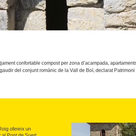
tjament confortable compost per zona d’acampada, apartaments d
gaudir del conjunt romànic de la Vall de Boí, declarat Patrimo
oig ofereix un
r
al Pont de Suert.