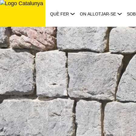
Saltar
al
QUÈ FER
ON ALLOTJAR-SE
SOB
contingut