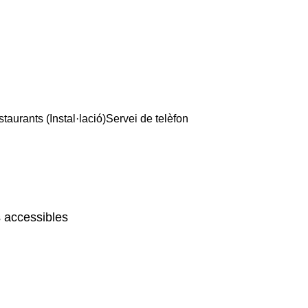
taurants (Instal·lació)
Servei de telèfon
 accessibles