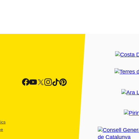
ics
me