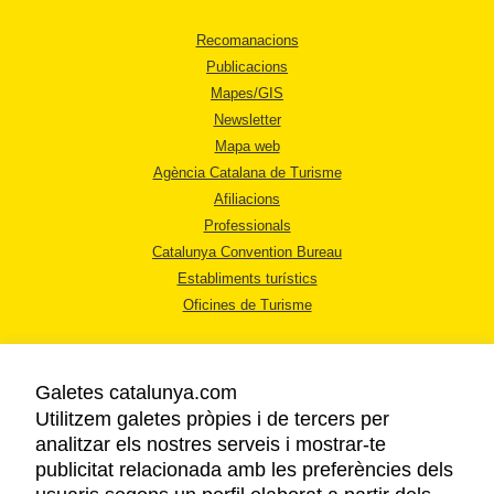
Recomanacions
Publicacions
Mapes/GIS
Newsletter
Mapa web
Agència Catalana de Turisme
Afiliacions
Professionals
Catalunya Convention Bureau
Establiments turístics
Oficines de Turisme
Galetes catalunya.com
Utilitzem galetes pròpies i de tercers per
analitzar els nostres serveis i mostrar-te
AVÍS LEGAL
publicitat relacionada amb les preferències dels
POLÍTICA DE PRIVACITAT