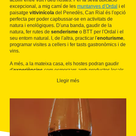
excepcional, a mig camí de les
muntanyes d'Ordal
i el
paisatge
vitivinícola
del Penedès, Can Rial és l'opció
perfecta per poder capbussar-se en activitats de
natura i enològiques. D'una banda, gaudir de la
natura, fer rutes de
senderisme
o BTT per l'Ordal i el
seu entorn natural. I, de l'altra, practicar l'
enoturisme
,
programar visites a cellers i fer tasts gastronòmics i de
vins.
A més, a la mateixa casa, els hostes podran gaudir
d'
experiències
com esmorzars amb productes locals
de la màxima qualitat, de proximitat i elaborats a la
Llegir més
mateixa localitat d'Ordal, com ara embotits d'autor,
formatges artesans o pa cuit amb llenya. Es pot
completar l'estada amb la visita a diferents actius
culturals i patrimonials, com el
Castell de Subirats
o
endinsant-se en una ruta per barraques de pedra
seca, ben abundants a la comarca.