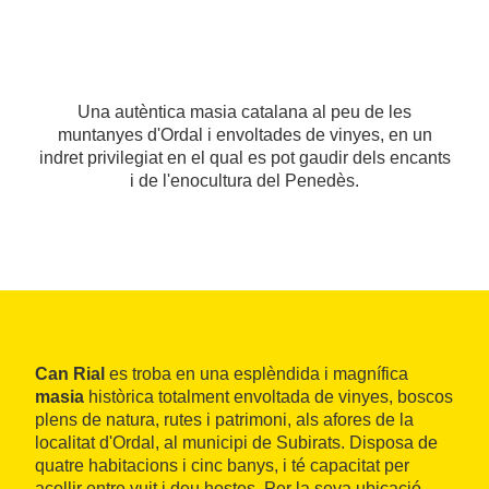
Una autèntica masia catalana al peu de les
muntanyes d'Ordal i envoltades de vinyes, en un
indret privilegiat en el qual es pot gaudir dels encants
i de l'enocultura del Penedès.
Can Rial
es troba en una esplèndida i magnífica
masia
històrica totalment envoltada de vinyes, boscos
plens de natura, rutes i patrimoni, als afores de la
localitat d'Ordal, al municipi de Subirats. Disposa de
quatre habitacions i cinc banys, i té capacitat per
acollir entre vuit i deu hostes. Per la seva ubicació