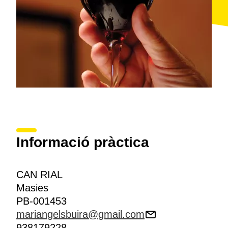
Informació pràctica
CAN RIAL
Masies
PB-001453
mariangelsbuira@gmail.com
938179228